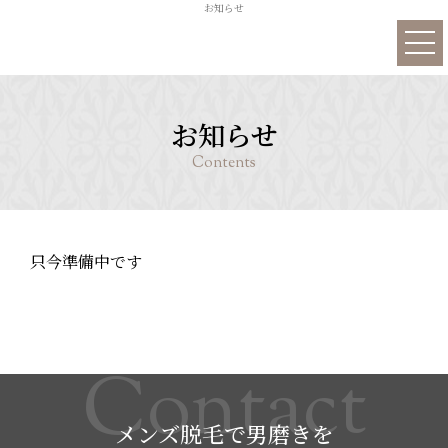
お知らせ
LIEN.について
メンズ脱毛
お知らせ
アイブロウ
施術の流れ
施術実例
只今準備中です
メニューと料金
C
o
n
t
a
c
t
よくある質問
施術実例
メンズ脱毛で男磨きを
アクセス