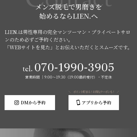
C
o
n
t
a
c
t
メンズ脱毛で男磨きを
始めるならLIEN.へ
LIEN.は男性専用の完全マンツーマン・プライベートサロ
ンのため必ずご予約ください。
「WEBサイトを見た」とお伝えいただくとスムーズです。
070-1990-3905
tel.
営業時間 │9:00～19:30（19:00最終受付）・不定休
ポイント貯まる！お得なクーポンも！
DMから予約
アプリから予約