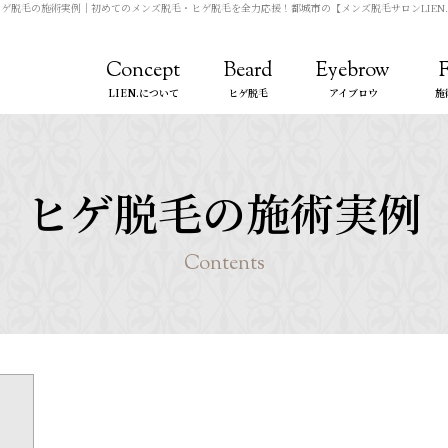
ヒゲ脱毛の施術実例
｜初めてのメンズ脱毛・ヒゲ脱毛を全力応援！都城市の【メンズ脱毛サロンLIEN
Concept
Beard
Eyebrow
LIEN.について
ヒゲ脱毛
アイブロウ
施
ヒゲ脱毛の施術実例