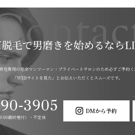
C
o
n
t
a
c
ズ脱毛で男磨きを
始めるならLI
.は男性専用の完全マンツーマン・プライベートサロンのため必ずご予約
「WEBサイトを見た」とお伝えいただくとスムーズです。
990-3905
DMから予約
（19:00最終受付）・不定休